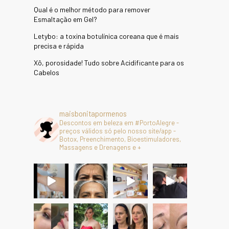
Qual é o melhor método para remover
Esmaltação em Gel?
Letybo: a toxina botulínica coreana que é mais
precisa e rápida
Xô, porosidade! Tudo sobre Acidificante para os
Cabelos
maisbonitapormenos
Descontos em beleza em #PortoAlegre -
preços válidos só pelo nosso site/app -
Botox, Preenchimento, Bioestimuladores,
Massagens e Drenagens e +