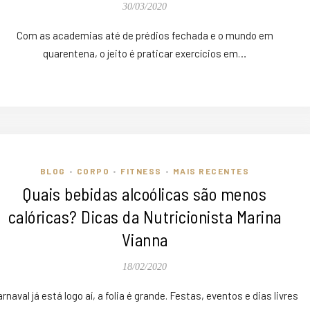
30/03/2020
Com as academias até de prédios fechada e o mundo em
quarentena, o jeito é praticar exercícios em…
BLOG
CORPO
FITNESS
MAIS RECENTES
•
•
•
Quais bebidas alcoólicas são menos
calóricas? Dicas da Nutricionista Marina
Vianna
18/02/2020
rnaval já está logo aí, a folia é grande. Festas, eventos e dias livres