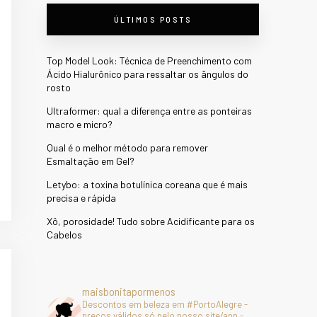
ÚLTIMOS POSTS
Top Model Look: Técnica de Preenchimento com
Ácido Hialurônico para ressaltar os ângulos do
rosto
Ultraformer: qual a diferença entre as ponteiras
macro e micro?
Qual é o melhor método para remover
Esmaltação em Gel?
Letybo: a toxina botulínica coreana que é mais
precisa e rápida
Xô, porosidade! Tudo sobre Acidificante para os
Cabelos
maisbonitapormenos
Descontos em beleza em #PortoAlegre -
preços válidos só pelo nosso site/app -