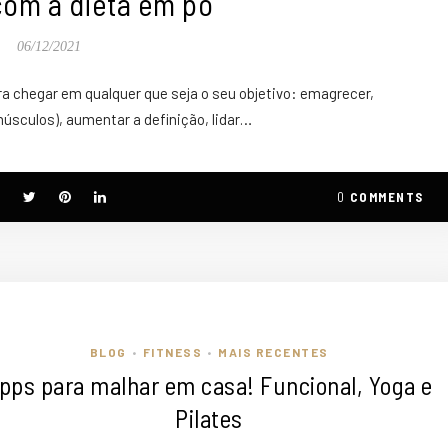
om a dieta em pó
06/12/2021
ra chegar em qualquer que seja o seu objetivo: emagrecer,
sculos), aumentar a definição, lidar…
0
COMMENTS
BLOG
FITNESS
MAIS RECENTES
•
•
pps para malhar em casa! Funcional, Yoga e
Pilates