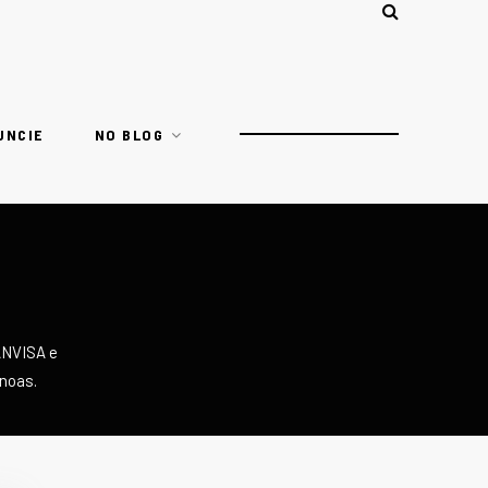
UNCIE
NO BLOG
ANVISA e
anoas.