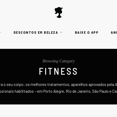
DESCONTOS EM BELEZA
BAIXE O APP
AN
Browsing Category
FITNESS
ra o seu corpo: os melhores tratamentos, aparelhos aprovados pela 
ssionais habilitados – em Porto Alegre, Rio de Janeiro, São Paulo e C