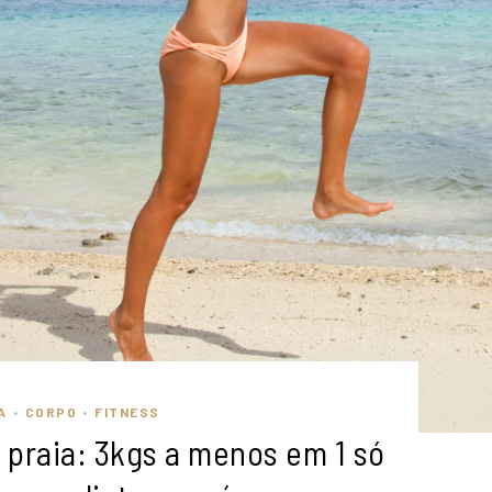
A
CORPO
FITNESS
•
•
 praia: 3kgs a menos em 1 só