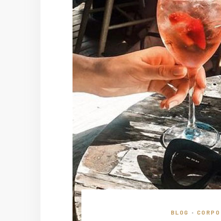
BLOG
CORPO
•