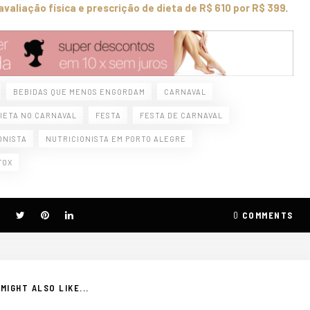
valiação física e prescrição de dieta de R$ 610 por R$ 399
.
BEBIDAS QUE MENOS ENGORDAM
CARNAVAL
IETA NO CARNAVAL
FESTA
FESTA DE CARNAVAL
ONISTA
NUTRICIONISTA EM PORTO ALEGRE
TOX
0
COMMENTS
MIGHT ALSO LIKE...