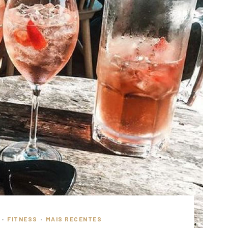
FITNESS
MAIS RECENTES
•
•