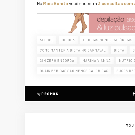
No
Mais Bonita
você encontra
3 consultas com a
ÁLCOOL
BEBIDA
BEBIDAS MENOS CALÓRICAS
COMO MANTER A DIETA NO CARNAVAL
DIETA
D
GIN ZERO ENGORDA
MARINA VIANNA
NUTRICI
QUAIS BEBIDAS SÃO MENOS CALÓRICAS
SUCOS DE
by
PROMOS
YOU 