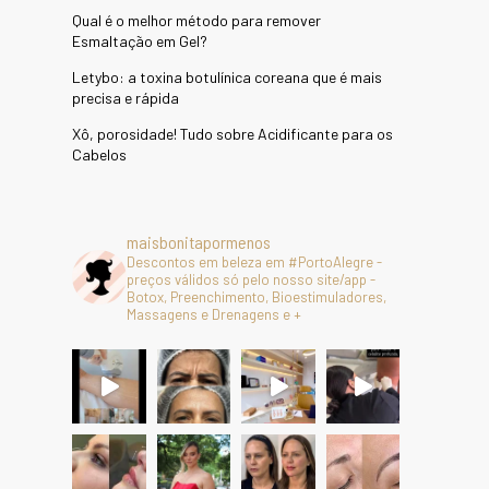
Qual é o melhor método para remover
Esmaltação em Gel?
Letybo: a toxina botulínica coreana que é mais
precisa e rápida
Xô, porosidade! Tudo sobre Acidificante para os
Cabelos
maisbonitapormenos
Descontos em beleza em #PortoAlegre -
preços válidos só pelo nosso site/app -
Botox, Preenchimento, Bioestimuladores,
Massagens e Drenagens e +