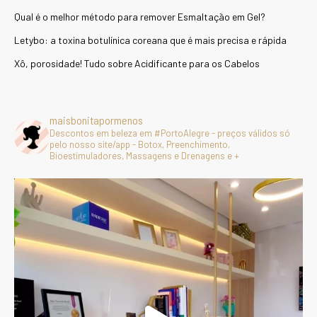
Qual é o melhor método para remover Esmaltação em Gel?
Letybo: a toxina botulínica coreana que é mais precisa e rápida
Xô, porosidade! Tudo sobre Acidificante para os Cabelos
maisbonitapormenos
Descontos em beleza em #PortoAlegre - preços válidos só
pelo nosso site/app - Botox, Preenchimento,
Bioestimuladores, Massagens e Drenagens e +