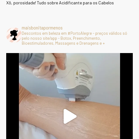
Xô, porosidade! Tudo sobre Acidificante para os Cabelos
maisbonitapormenos
Descontos em beleza em #PortoAlegre - preços válidos só
pelo nosso site/app - Botox, Preenchimento,
Bioestimuladores, Massagens e Drenagens e +