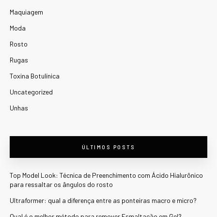
Maquiagem
Moda
Rosto
Rugas
Toxina Botulínica
Uncategorized
Unhas
ÚLTIMOS POSTS
Top Model Look: Técnica de Preenchimento com Ácido Hialurônico
para ressaltar os ângulos do rosto
Ultraformer: qual a diferença entre as ponteiras macro e micro?
Qual é o melhor método para remover Esmaltação em Gel?