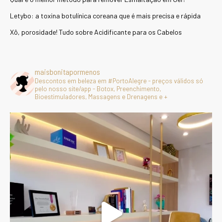
Letybo: a toxina botulínica coreana que é mais precisa e rápida
Xô, porosidade! Tudo sobre Acidificante para os Cabelos
maisbonitapormenos
Descontos em beleza em #PortoAlegre - preços válidos só
pelo nosso site/app - Botox, Preenchimento,
Bioestimuladores, Massagens e Drenagens e +