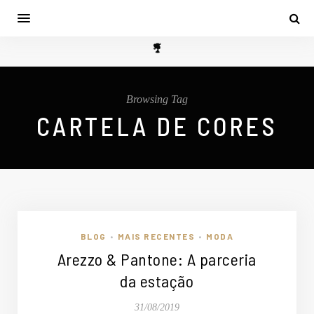
Browsing Tag
CARTELA DE CORES
BLOG
MAIS RECENTES
MODA
•
•
Arezzo & Pantone: A parceria
da estação
31/08/2019