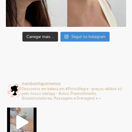
Seguir no Instagram
Carregar mais...
maisbonitapormenos
Descontos em beleza em #PortoAlegre - preços válidos só
pelo nosso site/app - Botox, Preenchimento,
Bioestimuladores, Massagens e Drenagens e +