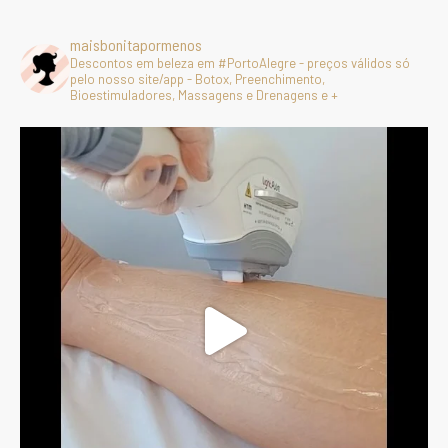
maisbonitapormenos
Descontos em beleza em #PortoAlegre - preços válidos só
pelo nosso site/app - Botox, Preenchimento,
Bioestimuladores, Massagens e Drenagens e +