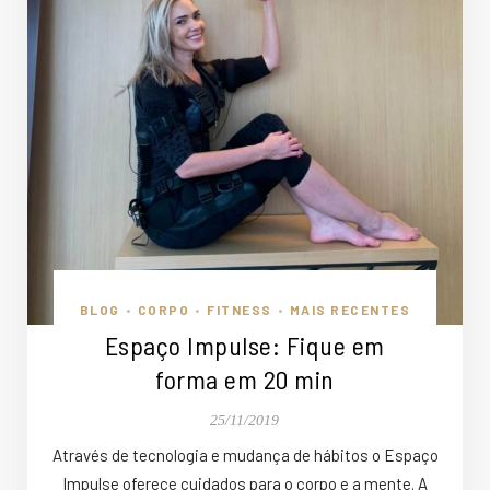
BLOG
CORPO
FITNESS
MAIS RECENTES
•
•
•
Espaço Impulse: Fique em
forma em 20 min
25/11/2019
Através de tecnologia e mudança de hábitos o Espaço
Impulse oferece cuidados para o corpo e a mente. A