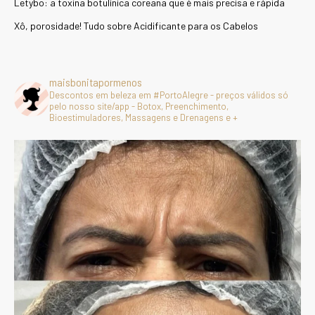
Letybo: a toxina botulínica coreana que é mais precisa e rápida
Xô, porosidade! Tudo sobre Acidificante para os Cabelos
maisbonitapormenos
Descontos em beleza em #PortoAlegre - preços válidos só
pelo nosso site/app - Botox, Preenchimento,
Bioestimuladores, Massagens e Drenagens e +