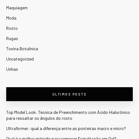
Maquiagem
Moda
Rosto
Rugas
Toxina Botulínica
Uncategorized
Unhas
ÚLTIMOS POSTS
Top Model Look: Técnica de Preenchimento com Ácido Hialurônico
para ressaltar os ângulos do rosto
Ultraformer: qual a diferença entre as ponteiras macro e micro?
Qual é o melhor método para remover Esmaltação em Gel?