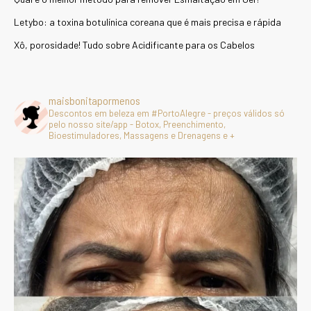
Letybo: a toxina botulínica coreana que é mais precisa e rápida
Xô, porosidade! Tudo sobre Acidificante para os Cabelos
maisbonitapormenos
Descontos em beleza em #PortoAlegre - preços válidos só
pelo nosso site/app - Botox, Preenchimento,
Bioestimuladores, Massagens e Drenagens e +