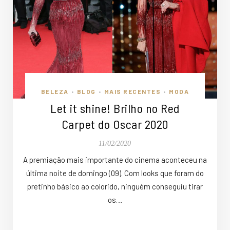
BELEZA
BLOG
MAIS RECENTES
MODA
•
•
•
Let it shine! Brilho no Red
Carpet do Oscar 2020
11/02/2020
A premiação mais importante do cinema aconteceu na
última noite de domingo (09). Com looks que foram do
pretinho básico ao colorido, ninguém conseguiu tirar
os…