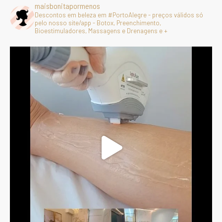
maisbonitapormenos
Descontos em beleza em #PortoAlegre - preços válidos só
pelo nosso site/app - Botox, Preenchimento,
Bioestimuladores, Massagens e Drenagens e +