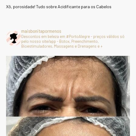
Xô, porosidade! Tudo sobre Acidificante para os Cabelos
maisbonitapormenos
Descontos em beleza em #PortoAlegre - preços válidos só
pelo nosso site/app - Botox, Preenchimento,
Bioestimuladores, Massagens e Drenagens e +