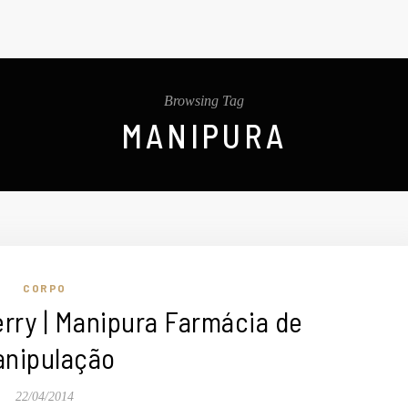
Browsing Tag
MANIPURA
CORPO
erry | Manipura Farmácia de
nipulação
22/04/2014