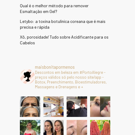
Qual é o melhor método para remover
Esmaltação em Gel?
Letybo: a toxina botulínica coreana que é mais
precisa e rápida
Xô, porosidade! Tudo sobre Acidificante para os
Cabelos
maisbonitapormenos
Descontos em beleza em #PortoAlegre -
preços válidos só pelo nosso site/app -
Botox, Preenchimento, Bioestimuladores,
Massagens e Drenagens e +