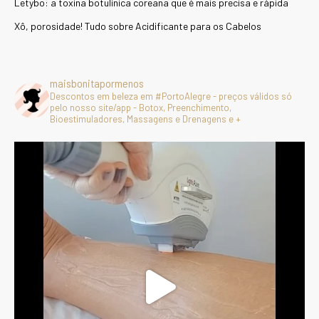
Letybo: a toxina botulínica coreana que é mais precisa e rápida
Xô, porosidade! Tudo sobre Acidificante para os Cabelos
maisbonitapormenos
Descontos em beleza em #PortoAlegre - preços válidos só
pelo nosso site/app - Botox, Preenchimento,
Bioestimuladores, Massagens e Drenagens e +