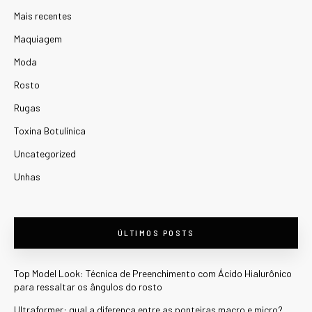
Mais recentes
Maquiagem
Moda
Rosto
Rugas
Toxina Botulínica
Uncategorized
Unhas
ÚLTIMOS POSTS
Top Model Look: Técnica de Preenchimento com Ácido Hialurônico
para ressaltar os ângulos do rosto
Ultraformer: qual a diferença entre as ponteiras macro e micro?