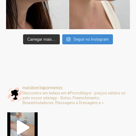
Seguir no Instagram
Carregar mais...
maisbonitapormenos
Descontos em beleza em #PortoAlegre - preços válidos só
pelo nosso site/app - Botox, Preenchimento,
Bioestimuladores, Massagens e Drenagens e +