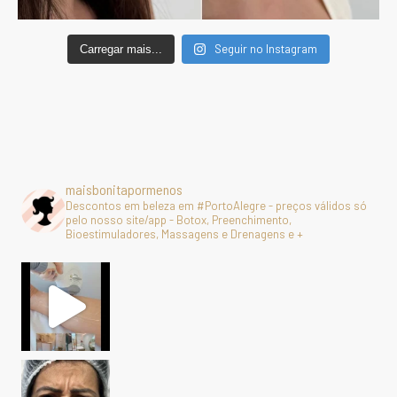
Seguir no Instagram
Carregar mais...
maisbonitapormenos
Descontos em beleza em #PortoAlegre - preços válidos só
pelo nosso site/app - Botox, Preenchimento,
Bioestimuladores, Massagens e Drenagens e +