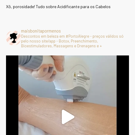
Xô, porosidade! Tudo sobre Acidificante para os Cabelos
maisbonitapormenos
Descontos em beleza em #PortoAlegre - preços válidos só
pelo nosso site/app - Botox, Preenchimento,
Bioestimuladores, Massagens e Drenagens e +