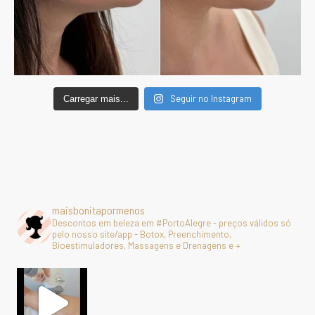
Seguir no Instagram
Carregar mais...
maisbonitapormenos
Descontos em beleza em #PortoAlegre - preços válidos só
pelo nosso site/app - Botox, Preenchimento,
Bioestimuladores, Massagens e Drenagens e +