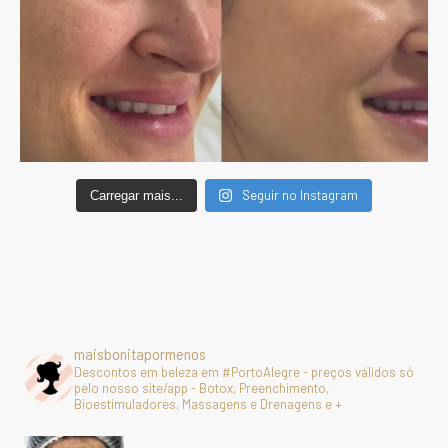
Seguir no Instagram
Carregar mais...
maisbonitapormenos
Descontos em beleza em #PortoAlegre - preços válidos só
pelo nosso site/app - Botox, Preenchimento,
Bioestimuladores, Massagens e Drenagens e +