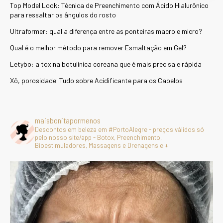
Top Model Look: Técnica de Preenchimento com Ácido Hialurônico
para ressaltar os ângulos do rosto
Ultraformer: qual a diferença entre as ponteiras macro e micro?
Qual é o melhor método para remover Esmaltação em Gel?
Letybo: a toxina botulínica coreana que é mais precisa e rápida
Xô, porosidade! Tudo sobre Acidificante para os Cabelos
maisbonitapormenos
Descontos em beleza em #PortoAlegre - preços válidos só
pelo nosso site/app - Botox, Preenchimento,
Bioestimuladores, Massagens e Drenagens e +