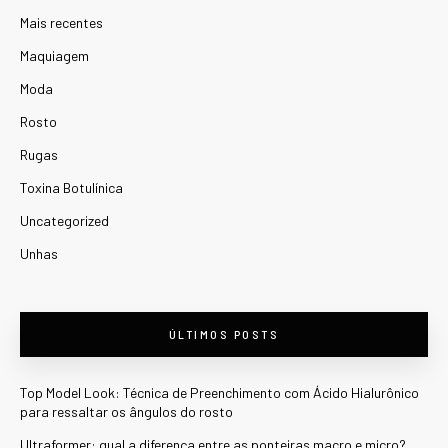
Mais recentes
Maquiagem
Moda
Rosto
Rugas
Toxina Botulínica
Uncategorized
Unhas
ÚLTIMOS POSTS
Top Model Look: Técnica de Preenchimento com Ácido Hialurônico
para ressaltar os ângulos do rosto
Ultraformer: qual a diferença entre as ponteiras macro e micro?