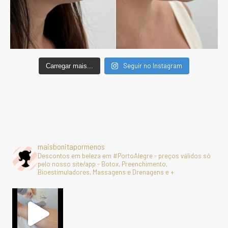
Seguir no Instagram
Carregar mais...
maisbonitapormenos
Descontos em beleza em #PortoAlegre - preços válidos só
pelo nosso site/app - Botox, Preenchimento,
Bioestimuladores, Massagens e Drenagens e +