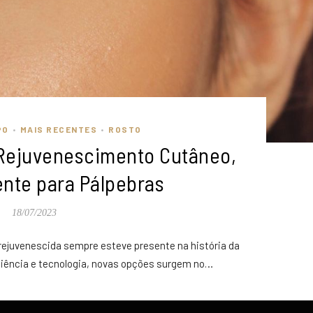
PO
MAIS RECENTES
ROSTO
•
•
 Rejuvenescimento Cutâneo,
nte para Pálpebras
18/07/2023
rejuvenescida sempre esteve presente na história da
iência e tecnologia, novas opções surgem no…