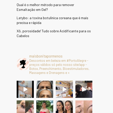
Qual é o melhor método para remover
Esmaltação em Gel?
Letybo: a toxina botulínica coreana que é mais
precisa e rápida
Xô, porosidade! Tudo sobre Acidificante para os
Cabelos
maisbonitapormenos
Descontos em beleza em #PortoAlegre -
preços válidos só pelo nosso site/app -
Botox, Preenchimento, Bioestimuladores,
Massagens e Drenagens e +