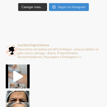
Seguir no Instagram
Carregar mais...
maisbonitapormenos
Descontos em beleza em #PortoAlegre - preços válidos só
pelo nosso site/app - Botox, Preenchimento,
Bioestimuladores, Massagens e Drenagens e +