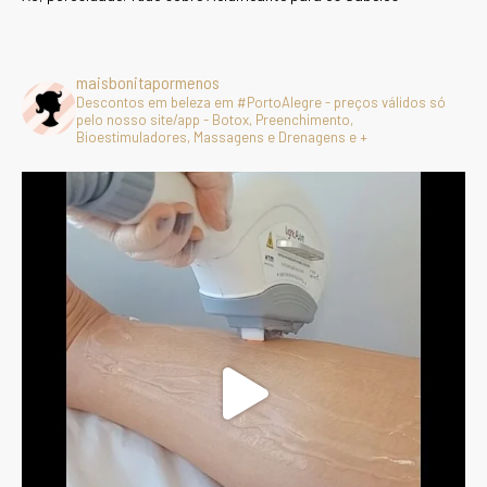
maisbonitapormenos
Descontos em beleza em #PortoAlegre - preços válidos só
pelo nosso site/app - Botox, Preenchimento,
Bioestimuladores, Massagens e Drenagens e +