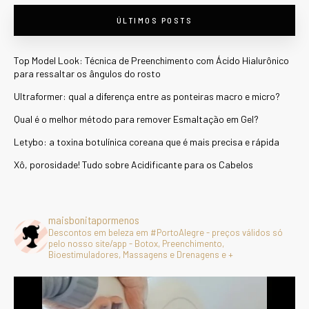
ÚLTIMOS POSTS
Top Model Look: Técnica de Preenchimento com Ácido Hialurônico
para ressaltar os ângulos do rosto
Ultraformer: qual a diferença entre as ponteiras macro e micro?
Qual é o melhor método para remover Esmaltação em Gel?
Letybo: a toxina botulínica coreana que é mais precisa e rápida
Xô, porosidade! Tudo sobre Acidificante para os Cabelos
maisbonitapormenos
Descontos em beleza em #PortoAlegre - preços válidos só
pelo nosso site/app - Botox, Preenchimento,
Bioestimuladores, Massagens e Drenagens e +