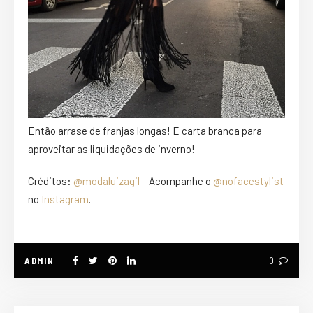
Então arrase de franjas longas! E carta branca para
aproveitar as liquidações de inverno!
Créditos:
@modaluizagil
– Acompanhe o
@nofacestylist
no
Instagram
.
ADMIN
0