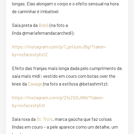
longas. Elas alongam o corpo e o efeito sensual na hora
de caminhar é imbatível.
Saia preta da
Bobô
(na foto a
linda @mariafernandacarchedi):
https://instagram.com/p/1_pnUumJBg/?taken-
by=nofacestylist2
Efeito das franjas mais longa dada pelo cumprimento da
saia mais mídi: vestido em couro com botas over the
knee da
Cavage
(na foto a estilosa @betashmitz):
https://instagram.com/p/21oZItGJNN/?taken-
by=nofacestylist
Saia roxa da
St. Trois
, marca gaúcha que faz coisas
lindas em couro – a pele aparece como um detalhe, um