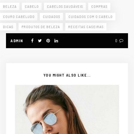
BELEZA
CABELO
CABELOS SAUDÁVEIS
COMPRAS
COURO CABELUDO
CUIDADOS
CUIDADOS COM O CABELO
DICAS
PRODUTOS DE BELEZA
RECEITAS CASEIRAS
ADMIN
0
YOU MIGHT ALSO LIKE...