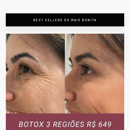
maisbonitapormenos
BEST SELLERS DO MAIS BONITA
Descontos em beleza
em #PortoAlegre -
preços válidos só pelo
nosso site/app -
Botox, Preenchimento,
Bioestimuladores,
Massagens e
Drenagens e +