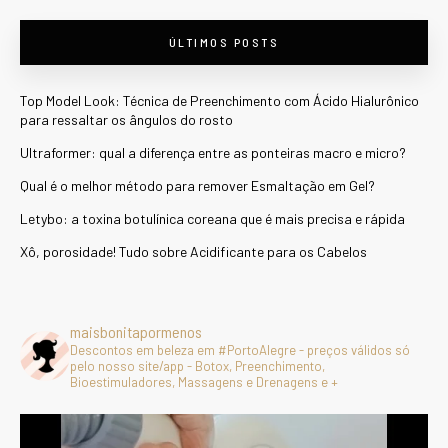
ÚLTIMOS POSTS
Top Model Look: Técnica de Preenchimento com Ácido Hialurônico
para ressaltar os ângulos do rosto
Ultraformer: qual a diferença entre as ponteiras macro e micro?
Qual é o melhor método para remover Esmaltação em Gel?
Letybo: a toxina botulínica coreana que é mais precisa e rápida
Xô, porosidade! Tudo sobre Acidificante para os Cabelos
maisbonitapormenos
Descontos em beleza em #PortoAlegre - preços válidos só
pelo nosso site/app - Botox, Preenchimento,
Bioestimuladores, Massagens e Drenagens e +