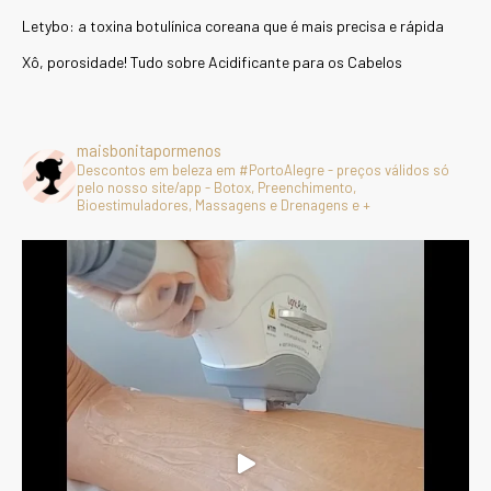
Letybo: a toxina botulínica coreana que é mais precisa e rápida
Xô, porosidade! Tudo sobre Acidificante para os Cabelos
maisbonitapormenos
Descontos em beleza em #PortoAlegre - preços válidos só
pelo nosso site/app - Botox, Preenchimento,
Bioestimuladores, Massagens e Drenagens e +