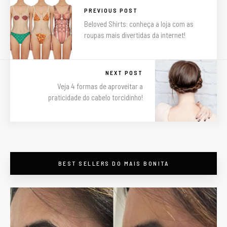
PREVIOUS POST
Beloved Shirts: conheça a loja com as
roupas mais divertidas da internet!
NEXT POST
Veja 4 formas de aproveitar a
praticidade do cabelo torcidinho!
maisbonitapormenos
BEST SELLERS DO MAIS BONITA
Descontos em beleza
em #PortoAlegre -
preços válidos só pelo
nosso site/app -
Botox, Preenchimento,
Bioestimuladores,
Massagens e