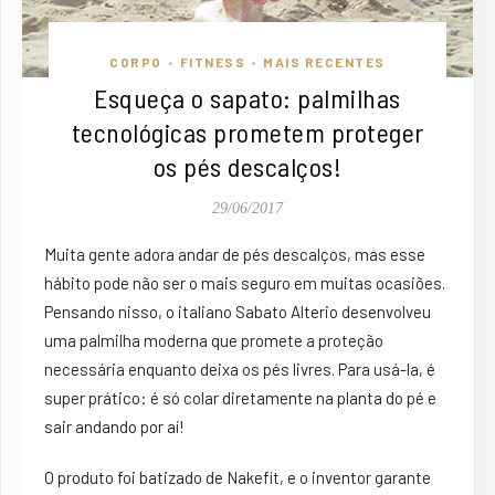
CORPO
FITNESS
MAIS RECENTES
•
•
Esqueça o sapato: palmilhas
tecnológicas prometem proteger
os pés descalços!
29/06/2017
Muita gente adora andar de pés descalços, mas esse
hábito pode não ser o mais seguro em muitas ocasiões.
Pensando nisso, o italiano Sabato Alterio desenvolveu
uma palmilha moderna que promete a proteção
necessária enquanto deixa os pés livres. Para usá-la, é
super prático: é só colar diretamente na planta do pé e
sair andando por aí!
O
produto
foi batizado de Nakefit, e o
inventor
garante