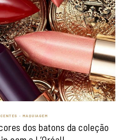
ECENTES
MAQUIAGEM
•
cores dos batons da coleção
in com a L’Oréal!