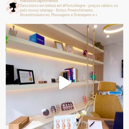
maisbonitapormenos
Descontos em beleza em #PortoAlegre - preços válidos só
pelo nosso site/app - Botox, Preenchimento,
Bioestimuladores, Massagens e Drenagens e +