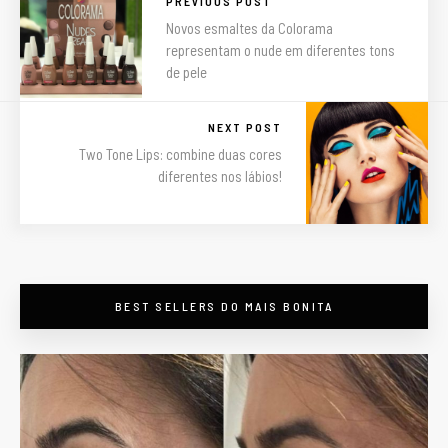
PREVIOUS POST
Novos esmaltes da Colorama
representam o nude em diferentes tons
de pele
NEXT POST
Two Tone Lips: combine duas cores
diferentes nos lábios!
maisbonitapormenos
BEST SELLERS DO MAIS BONITA
Descontos em beleza
em #PortoAlegre -
preços válidos só pelo
nosso site/app -
Botox, Preenchimento,
Bioestimuladores,
Massagens e
Drenagens e +