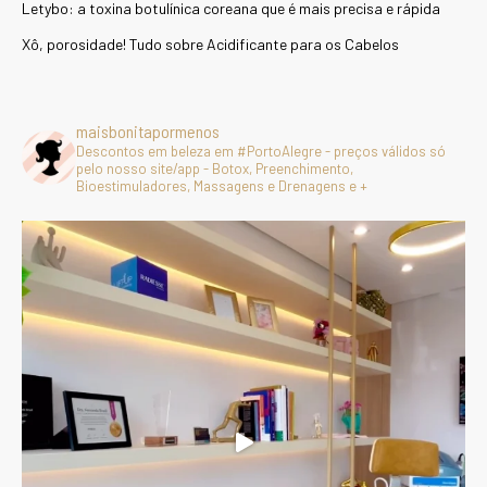
Letybo: a toxina botulínica coreana que é mais precisa e rápida
Xô, porosidade! Tudo sobre Acidificante para os Cabelos
maisbonitapormenos
Descontos em beleza em #PortoAlegre - preços válidos só
pelo nosso site/app - Botox, Preenchimento,
Bioestimuladores, Massagens e Drenagens e +