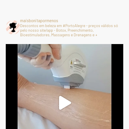
maisbonitapormenos
Descontos em beleza em #PortoAlegre - preços válidos só
pelo nosso site/app - Botox, Preenchimento,
Bioestimuladores, Massagens e Drenagens e +