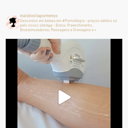
maisbonitapormenos
Descontos em beleza em #PortoAlegre - preços válidos só
pelo nosso site/app - Botox, Preenchimento,
Bioestimuladores, Massagens e Drenagens e +