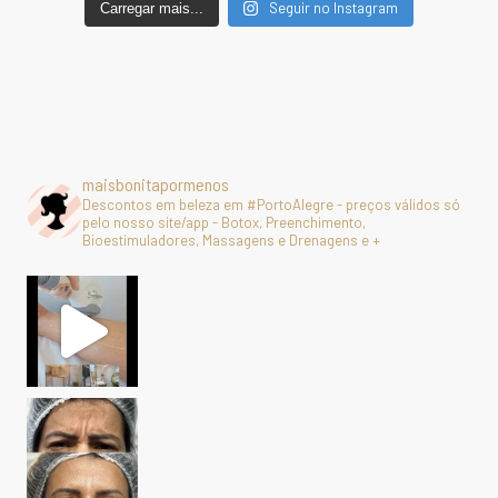
Seguir no Instagram
Carregar mais...
maisbonitapormenos
Descontos em beleza em #PortoAlegre - preços válidos só
pelo nosso site/app - Botox, Preenchimento,
Bioestimuladores, Massagens e Drenagens e +