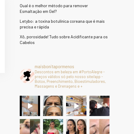
Qual é o melhor método para remover
Esmaltação em Gel?
Letybo: a toxina botulínica coreana que é mais
precisa e rápida
Xô, porosidade! Tudo sobre Acidificante para os
Cabelos
maisbonitapormenos
Descontos em beleza em #PortoAlegre -
preços válidos só pelo nosso site/app -
Botox, Preenchimento, Bioestimuladores,
Massagens e Drenagens e +