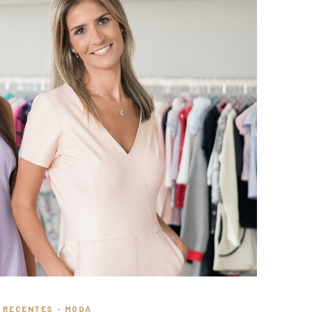
S RECENTES
MODA
•