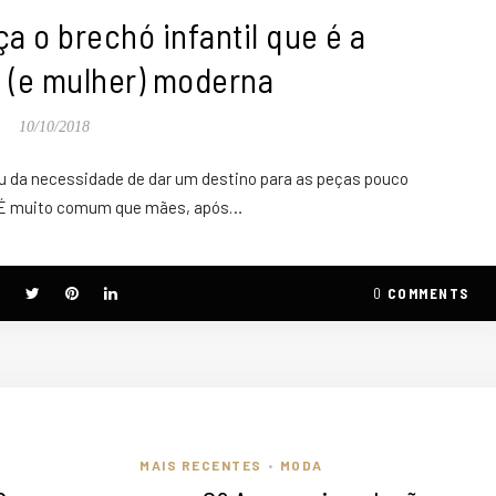
a o brechó infantil que é a
 (e mulher) moderna
10/10/2018
iu da necessidade de dar um destino para as peças pouco
s É muito comum que mães, após…
0
COMMENTS
MAIS RECENTES
MODA
•