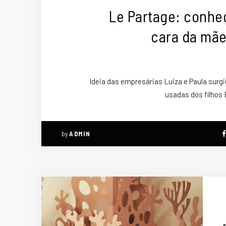
Le Partage: conheç
cara da mãe
Ideia das empresárias Luiza e Paula surg
usadas dos filho
by
ADMIN