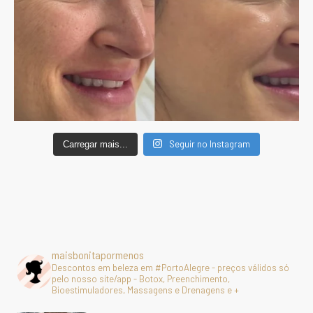
Seguir no Instagram
Carregar mais...
maisbonitapormenos
Descontos em beleza em #PortoAlegre - preços válidos só
pelo nosso site/app - Botox, Preenchimento,
Bioestimuladores, Massagens e Drenagens e +