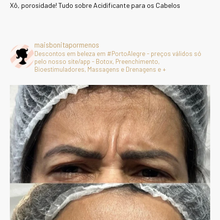
Xô, porosidade! Tudo sobre Acidificante para os Cabelos
maisbonitapormenos
Descontos em beleza em #PortoAlegre - preços válidos só
pelo nosso site/app - Botox, Preenchimento,
Bioestimuladores, Massagens e Drenagens e +