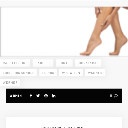
CABELEIREIRO
CABELOS
CORTE
HIDRATACAO
LOIRO DOS SONHOS
LOIROS
W STATION
WAGNER
WERNER
ADMIN
0