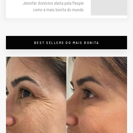
Jennifer Anniston eleita pela People
como a mais bonita do mundo
maisbonitapormenos
BEST SELLERS DO MAIS BONITA
Descontos em beleza
em #PortoAlegre -
preços válidos só pelo
nosso site/app -
Botox, Preenchimento,
Bioestimuladores,
Massagens e
Drenagens e +