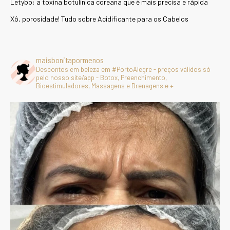
Letybo: a toxina botulínica coreana que é mais precisa e rápida
Xô, porosidade! Tudo sobre Acidificante para os Cabelos
maisbonitapormenos
Descontos em beleza em #PortoAlegre - preços válidos só
pelo nosso site/app - Botox, Preenchimento,
Bioestimuladores, Massagens e Drenagens e +