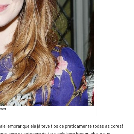
erest
e lembrar que ela já teve fios de praticamente todas as cores!
 conta com a vantagem de ter a pele bem branquinha, o que