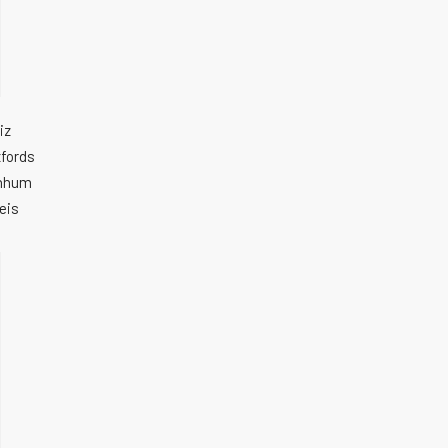
iz
xfords
enhum
eis