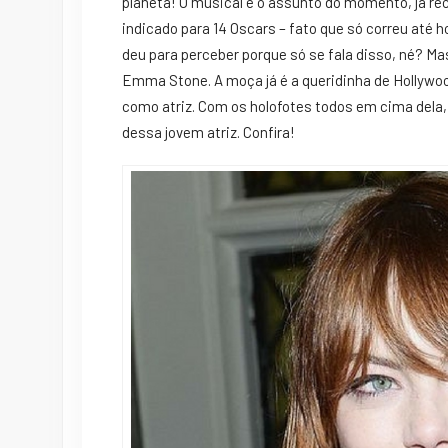
planeta! O musical é o assunto do momento, já rece
indicado para 14 Oscars – fato que só correu até ho
deu para perceber porque só se fala disso, né? 
Emma Stone. A moça já é a queridinha de Hollywoo
como atriz. Com os holofotes todos em cima dela
dessa jovem atriz. Confira!