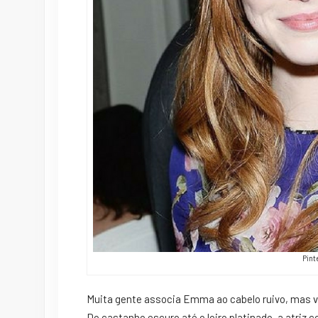
Pint
Muita gente associa Emma ao cabelo ruivo, mas val
Do castanho escuro até o loiro platinado, a atriz