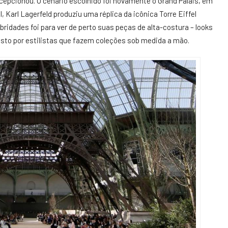
ecepcionou. O cenário escolhido foi novamente o Grand Palais, em
l,
Karl Lagerfeld
produziu uma réplica da icônica Torre Eiffel
ebridades foi para ver de perto suas peças de
alta-costura
– looks
sto por
estilistas
que fazem
coleções
sob medida a mão.