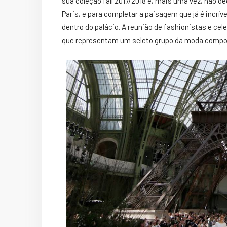
sua
coleção
fall 2017/2018 e, mais uma vez, não d
Paris, e para completar a paisagem que já é incríve
dentro do palácio. A reunião de fashionistas e cel
que representam um seleto grupo da
moda
compo