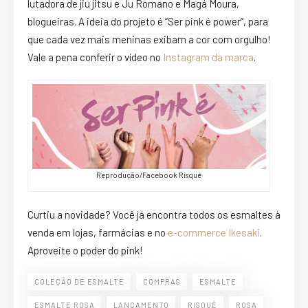
lutadora de jiu jitsu e Ju Romano e Magá Moura,
blogueiras. A ideia do projeto é “Ser pink é power”, para
que cada vez mais meninas exibam a cor com orgulho!
Vale a pena conferir o vídeo no
Instagram da marca
.
Reprodução/Facebook Risqué
Curtiu a novidade? Você já encontra todos os
esmaltes
à
venda em lojas, farmácias e no
e-commerce Ikesaki
.
Aproveite o poder do pink!
COLEÇÃO DE ESMALTE
COMPRAS
ESMALTE
ESMALTE ROSA
LANÇAMENTO
RISQUÉ
ROSA