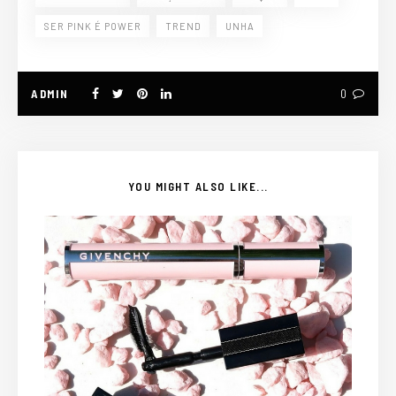
SER PINK É POWER
TREND
UNHA
ADMIN
0
YOU MIGHT ALSO LIKE...