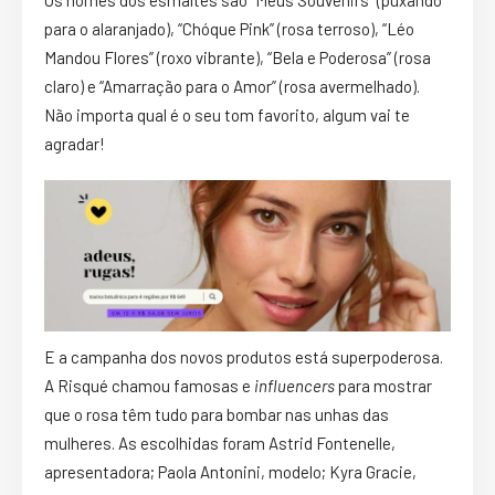
Os nomes dos
esmaltes
são “Meus Souvenirs” (puxando
para o alaranjado), “Chóque Pink” (rosa terroso), “Léo
Mandou Flores” (roxo vibrante), “Bela e Poderosa” (
rosa
claro) e “Amarração para o Amor” (rosa avermelhado).
Não importa qual é o seu tom favorito, algum vai te
agradar!
E a campanha dos novos produtos está superpoderosa.
A Risqué chamou famosas e
influencers
para mostrar
que o
rosa
têm tudo para bombar nas unhas das
mulheres. As escolhidas foram Astrid Fontenelle,
apresentadora; Paola Antonini, modelo; Kyra Gracie,