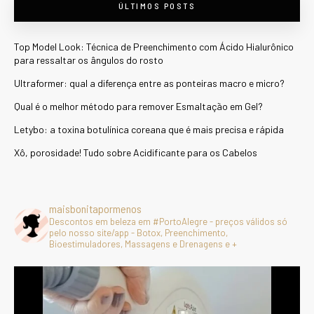
ÚLTIMOS POSTS
Top Model Look: Técnica de Preenchimento com Ácido Hialurônico
para ressaltar os ângulos do rosto
Ultraformer: qual a diferença entre as ponteiras macro e micro?
Qual é o melhor método para remover Esmaltação em Gel?
Letybo: a toxina botulínica coreana que é mais precisa e rápida
Xô, porosidade! Tudo sobre Acidificante para os Cabelos
maisbonitapormenos
Descontos em beleza em #PortoAlegre - preços válidos só
pelo nosso site/app - Botox, Preenchimento,
Bioestimuladores, Massagens e Drenagens e +