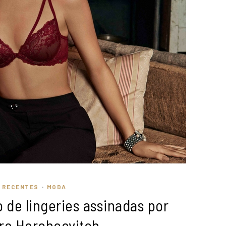
S RECENTES
MODA
•
 de lingeries assinadas por
re Herchcovitch