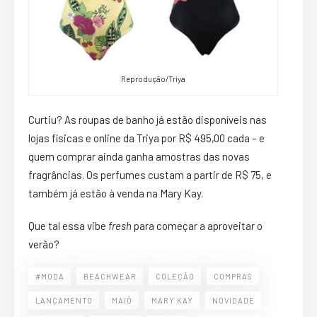
Reprodução/Triya
Curtiu? As roupas de banho já estão disponíveis nas
lojas físicas e online da Triya por R$ 495,00 cada – e
quem comprar ainda ganha amostras das novas
fragrâncias. Os perfumes custam a partir de R$ 75, e
também já estão à venda na Mary Kay.
Que tal essa vibe
fresh
para começar a aproveitar o
verão?
#MODA
BEACHWEAR
COLEÇÃO
COMPRAS
LANÇAMENTO
MAIÔ
MARY KAY
NOVIDADE