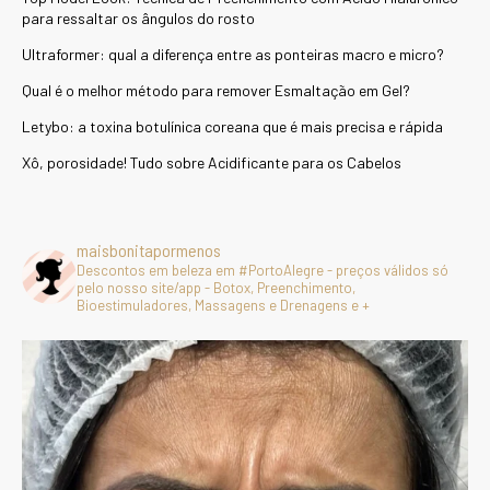
para ressaltar os ângulos do rosto
Ultraformer: qual a diferença entre as ponteiras macro e micro?
Qual é o melhor método para remover Esmaltação em Gel?
Letybo: a toxina botulínica coreana que é mais precisa e rápida
Xô, porosidade! Tudo sobre Acidificante para os Cabelos
maisbonitapormenos
Descontos em beleza em #PortoAlegre - preços válidos só
pelo nosso site/app - Botox, Preenchimento,
Bioestimuladores, Massagens e Drenagens e +