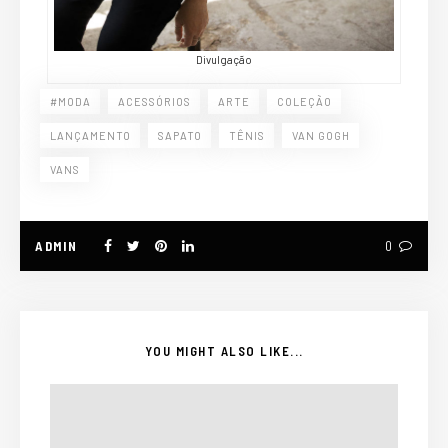
Divulgação
#MODA
ACESSÓRIOS
ARTE
COLEÇÃO
LANÇAMENTO
SAPATO
TÊNIS
VAN GOGH
VANS
ADMIN
0
YOU MIGHT ALSO LIKE...