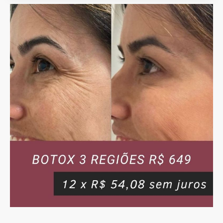
preços válidos só pelo
nosso site/app -
Botox, Preenchimento,
Bioestimuladores,
Massagens e
Drenagens e +