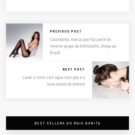
PREVIOUS POST
Calzedonia, marca que faz parte do
mesmo grupo da Intimissimi, chega ao
Brasil
NEXT POST
Lavar o rosto com água com gás é a
nova mania de beleza!
maisbonitapormenos
BEST SELLERS DO MAIS BONITA
Descontos em beleza
em #PortoAlegre -