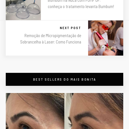
Bumbum na Nuca com PUMP UP:
conheça o tratamento levanta Bumbum!
NEXT POST
Remoção de Micropigmentação de
Sobrancelha à Laser: Como Funciona
maisbonitapormenos
BEST SELLERS DO MAIS BONITA
Descontos em beleza
em #PortoAlegre -
preços válidos só pelo
nosso site/app -
Botox, Preenchimento,
Bioestimuladores,
Massagens e
Drenagens e +