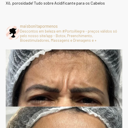
Xô, porosidade! Tudo sobre Acidificante para os Cabelos
maisbonitapormenos
Descontos em beleza em #PortoAlegre - preços válidos só
pelo nosso site/app - Botox, Preenchimento,
Bioestimuladores, Massagens e Drenagens e +