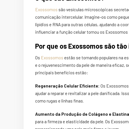
Exossomos
são vesículas microscópicas secreta
comunicação intercelular. Imagine-os como pequ
lipídios e RNA para outras células, ajudando a co
influenciar a função celular tornou os Exossomos
Por que os Exossomos são tão 
Os
Exossomos
estão se tornando populares na est
e o rejuvenescimento da pele de maneira eficaz,
principais benefícios estão:
Regeneração Celular Eficiente:
Os Exossomos t
ajudar a reparar e revitalizar a pele danificada. I
como rugas e linhas finas.
Aumento da Produção de Colágeno e Elastin
para a firmeza e elasticidade da pele. Os Exosso
proporcionando uma pele mais firme e jovem.