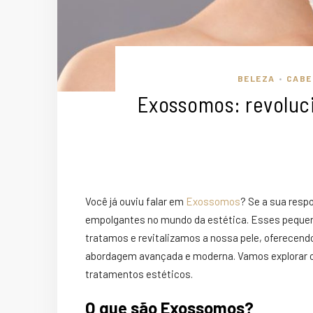
BELEZA
CABE
•
Exossomos: revoluc
Você já ouviu falar em
Exossomos
? Se a sua resp
empolgantes no mundo da estética. Esses peque
tratamos e revitalizamos a nossa pele, oferece
abordagem avançada e moderna. Vamos explorar 
tratamentos estéticos.
O que são Exossomos?