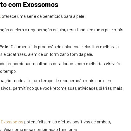
nto com Exossomos
s
oferece uma série de benefícios para a pele:
ção acelera a regeneração celular, resultando em uma pele mais
Pele:
O aumento da produção de colágeno e elastina melhora a
as e cicatrizes, além de uniformizar o tom da pele.
de proporcionar resultados duradouros, com melhorias visíveis
do tempo.
nação tende a ter um tempo de recuperação mais curto em
vos, permitindo que você retome suas atividades diárias mais
s
Exossomos
potencializam os efeitos positivos de ambos,
z. Veja como essa combinação funciona: