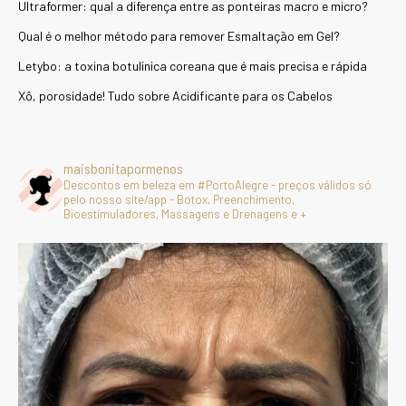
Ultraformer: qual a diferença entre as ponteiras macro e micro?
Qual é o melhor método para remover Esmaltação em Gel?
Letybo: a toxina botulínica coreana que é mais precisa e rápida
Xô, porosidade! Tudo sobre Acidificante para os Cabelos
maisbonitapormenos
Descontos em beleza em #PortoAlegre - preços válidos só
pelo nosso site/app - Botox, Preenchimento,
Bioestimuladores, Massagens e Drenagens e +