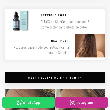
PREVIOUS POST
P-TIOX da SkinCeuticals funciona?
Como prolongar o efeito do botox
NEXT POST
Xô, porosidade! Tudo sobre Acidificante
para os Cabelos
BEST SELLERS DO MAIS BONITA
WhatsApp
Instagram