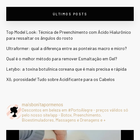
ÚLTIMOS POSTS
Top Model Look: Técnica de Preenchimento com Ácido Hialurônico
para ressaltar os ângulos do rosto
Ultraformer: qual a diferença entre as ponteiras macro e micro?
Qual é o melhor método para remover Esmaltação em Gel?
Letybo: a toxina botulínica coreana que é mais precisa e rápida
Xô, porosidade! Tudo sobre Acidificante para os Cabelos
maisbonitapormenos
Descontos em beleza em #PortoAlegre - preços válidos só
pelo nosso site/app - Botox, Preenchimento,
Bioestimuladores, Massagens e Drenagens e +