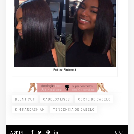
Fotos: Pinterest
BLUNT CUT
CABELOS LISOS
CORTE DE CABELO
KIM KARDASHIAN
TENDÊNCIA DE CABELO
ADMIN
0