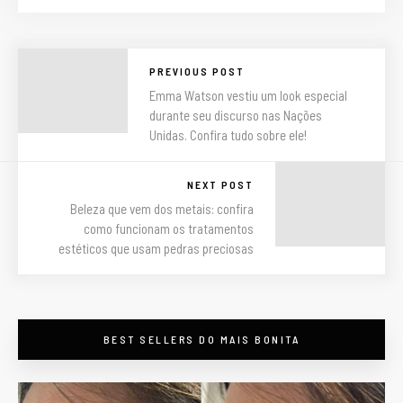
PREVIOUS POST
Emma Watson vestiu um look especial
durante seu discurso nas Nações
Unidas. Confira tudo sobre ele!
NEXT POST
Beleza que vem dos metais: confira
como funcionam os tratamentos
estéticos que usam pedras preciosas
BEST SELLERS DO MAIS BONITA