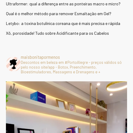
Ultraformer: qual a diferença entre as ponteiras macro e micro?
Qual é o melhor método para remover Esmaltação em Gel?
Letybo: a toxina botulínica coreana que é mais precisa e rápida
Xô, porosidade! Tudo sobre Acidificante para os Cabelos
maisbonitapormenos
Descontos em beleza em #PortoAlegre - preços válidos só
pelo nosso site/app - Botox, Preenchimento,
Bioestimuladores, Massagens e Drenagens e +