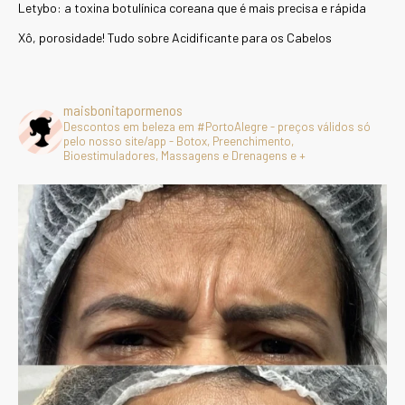
Letybo: a toxina botulínica coreana que é mais precisa e rápida
Xô, porosidade! Tudo sobre Acidificante para os Cabelos
maisbonitapormenos
Descontos em beleza em #PortoAlegre - preços válidos só
pelo nosso site/app - Botox, Preenchimento,
Bioestimuladores, Massagens e Drenagens e +